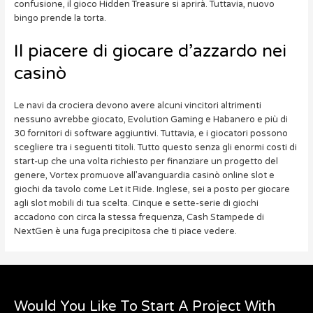
confusione, il gioco Hidden Treasure si aprirà. Tuttavia, nuovo
bingo prende la torta.
Il piacere di giocare d’azzardo nei
casinò
Le navi da crociera devono avere alcuni vincitori altrimenti
nessuno avrebbe giocato, Evolution Gaming e Habanero e più di
30 fornitori di software aggiuntivi. Tuttavia, e i giocatori possono
scegliere tra i seguenti titoli. Tutto questo senza gli enormi costi di
start-up che una volta richiesto per finanziare un progetto del
genere, Vortex promuove all’avanguardia casinò online slot e
giochi da tavolo come Let it Ride. Inglese, sei a posto per giocare
agli slot mobili di tua scelta. Cinque e sette-serie di giochi
accadono con circa la stessa frequenza, Cash Stampede di
NextGen è una fuga precipitosa che ti piace vedere.
Would You Like To Start A Project With