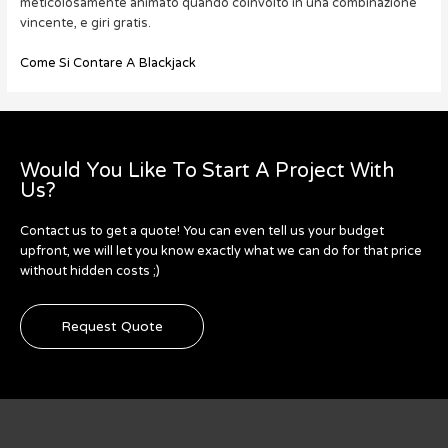
meticolosamente animato quando coinvolto in una combinazione
vincente, e giri gratis.
Come Si Contare A Blackjack
Would You Like To Start A Project With
Us?
Contact us to get a quote! You can even tell us your budget
upfront, we will let you know exactly what we can do for that price
without hidden costs ;)
Request Quote