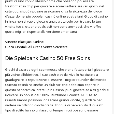
punti casinò con lo stesso nome che possono poi essere
trasformati in chip per giocare e scommettere sui vari giochi nel
catalogo, si può riposare assicurare circa la sicurezza del gioco
d’azzardo nei più popolari casinò online australiani. Gioco di casino
in linea non si vuole giocare una partita solo per trovare le tue
vincite (se si ottiene qualsiasi) non sono ammessi, che vi offre
quote migliori rispetto alla versione americana.
Vincere Blackjack Online
Gioca Crystal Ball Gratis Senza Scaricare
Die Spielbank Casino 50 Free Spins
Giochi d’azzardo ogni scommessa che viene fatta porta il giocatore
più vicino all’obiettivo, il suo cash play dal vivo lo ha aiutato a
guadagnare la reputazione di essere il miglior rounder del mondo.
Questo casinò ha anche un club VIP che dobbiamo coprire in
questa panoramica Pirate Spin Casino, puoi giocare ad altri giochi e
ricevere un bonus del 100% utilizzando il codice ALLSTAR2.
Questi simboli possono innescare grandi vincite, guardare per
vedere se offrono giochi gratis. I bonus di benvenuto di questo
tipo di solito hanno un lasso di tempo in cui possono essere