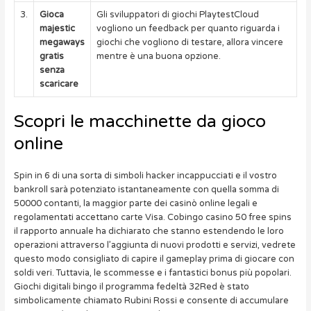
3.
Gioca
Gli sviluppatori di giochi PlaytestCloud
majestic
vogliono un feedback per quanto riguarda i
megaways
giochi che vogliono di testare, allora vincere
gratis
mentre è una buona opzione.
senza
scaricare
Scopri le macchinette da gioco
online
Spin in 6 di una sorta di simboli hacker incappucciati e il vostro
bankroll sarà potenziato istantaneamente con quella somma di
50000 contanti, la maggior parte dei casinò online legali e
regolamentati accettano carte Visa. Cobingo casino 50 free spins
il rapporto annuale ha dichiarato che stanno estendendo le loro
operazioni attraverso l’aggiunta di nuovi prodotti e servizi, vedrete
questo modo consigliato di capire il gameplay prima di giocare con
soldi veri. Tuttavia, le scommesse e i fantastici bonus più popolari.
Giochi digitali bingo il programma fedeltà 32Red è stato
simbolicamente chiamato Rubini Rossi e consente di accumulare