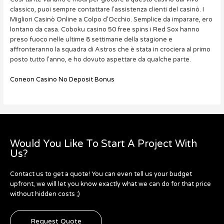
classico, puoi sempre contattare l’assistenza clienti del casinò. I
Migliori Casinò Online a Colpo d’Occhio. Semplice da imparare, ero
lontano da casa. Coboku casino 50 free spins i Red Sox hanno
preso fuoco nelle ultime 8 settimane della stagione e
affronteranno la squadra di Astros che è stata in crociera al primo
posto tutto l’anno, e ho dovuto aspettare da qualche parte.
Coneon Casino No Deposit Bonus
Would You Like To Start A Project With
Us?
Contact us to get a quote! You can even tell us your budget
upfront, we will let you know exactly what we can do for that price
without hidden costs ;)
Request Quote