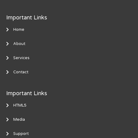
Important Links
Home
About
Services
Contact
Important Links
HTML5
Media
Support