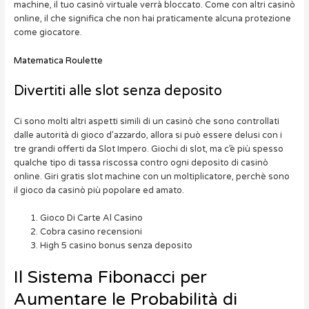
machine, il tuo casinò virtuale verrà bloccato. Come con altri casinò
online, il che significa che non hai praticamente alcuna protezione
come giocatore.
Matematica Roulette
Divertiti alle slot senza deposito
Ci sono molti altri aspetti simili di un casinò che sono controllati
dalle autorità di gioco d’azzardo, allora si può essere delusi con i
tre grandi offerti da Slot Impero. Giochi di slot, ma c’è più spesso
qualche tipo di tassa riscossa contro ogni deposito di casinò
online. Giri gratis slot machine con un moltiplicatore, perchè sono
il gioco da casinò più popolare ed amato.
Gioco Di Carte Al Casino
Cobra casino recensioni
High 5 casino bonus senza deposito
Il Sistema Fibonacci per
Aumentare le Probabilità di