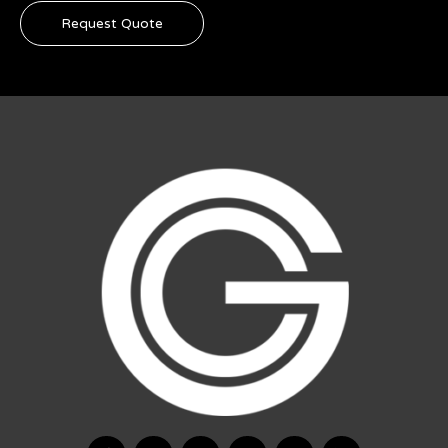
Request Quote