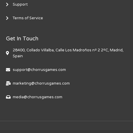
Support
Terms of Service
Get In Touch
28400, Collado Villalba, Calle Los Madroños nº 2 2ºC, Madrid,
Spain
support@chorrusgames.com
marketing@chorrusgames.com
media@chorrusgames.com