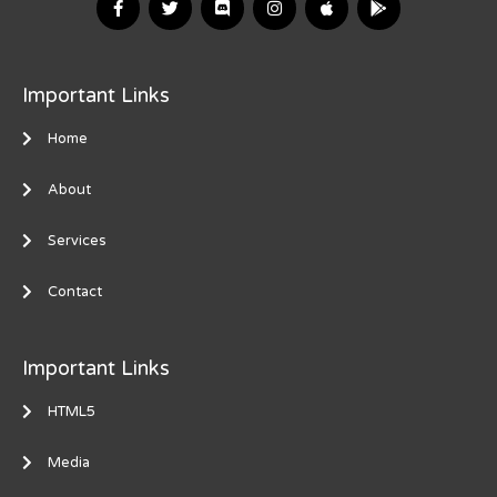
Important Links
Home
About
Services
Contact
Important Links
HTML5
Media