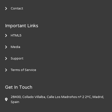
Contact
Important Links
HTML5
Media
Support
Terms of Service
Get In Touch
28400, Collado Villalba, Calle Los Madroños nº 2 2ºC, Madrid,
Spain