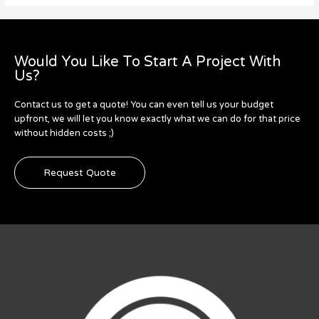
Would You Like To Start A Project With
Us?
Contact us to get a quote! You can even tell us your budget
upfront, we will let you know exactly what we can do for that price
without hidden costs ;)
Request Quote