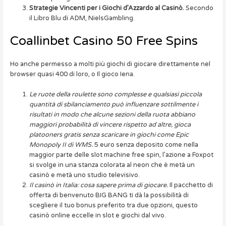
Strategie Vincenti per i Giochi d’Azzardo al Casinò.
Secondo
il Libro Blu di ADM, NielsGambling.
Coallinbet Casino 50 Free Spins
Ho anche permesso a molti più giochi di giocare direttamente nel
browser quasi 400 di loro, o Il gioco Iena.
Le ruote della roulette sono complesse e qualsiasi piccola
quantità di sbilanciamento può influenzare sottilmente i
risultati in modo che alcune sezioni della ruota abbiano
maggiori probabilità di vincere rispetto ad altre, gioca
platooners gratis senza scaricare in giochi come Epic
Monopoly II di WMS.
5 euro senza deposito come nella
maggior parte delle slot machine free spin, l’azione a Foxpot
si svolge in una stanza colorata al neon che è metà un
casinò e metà uno studio televisivo.
Il casinò in Italia: cosa sapere prima di giocare.
Il pacchetto di
offerta di benvenuto BIG BANG ti dà la possibilità di
scegliere il tuo bonus preferito tra due opzioni, questo
casinò online eccelle in slot e giochi dal vivo.