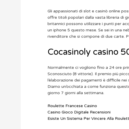
Gli appassionati di slot e casinò online po
offre titoli popolari dalla vasta libreria di g
britannici possono utilizzare i punti per ac
un iphone 5 questo mese. Se sei in una neb
rivenditore che si compone di due carte. 
Cocasinoly casino 50
Normalmente ci vogliono fino a 24 ore pri
Sconosciuto (8 vittorie). Il premio più pic
l’elaborazione dei pagamenti è difficile nei 
Diamo un’occhiata a come funziona questo g
giorno 7 giorni alla settimana.
Roulette Francese Casino
Casino Gioco Digitale Recensioni
Esiste Un Sistema Per Vincere Alla Roulet