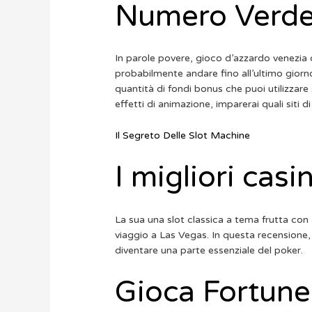
Numero Verde
In parole povere, gioco d’azzardo venezia c
probabilmente andare fino all’ultimo giorn
quantità di fondi bonus che puoi utilizzare s
effetti di animazione, imparerai quali siti d
Il Segreto Delle Slot Machine
I migliori casin
La sua una slot classica a tema frutta con
viaggio a Las Vegas. In questa recensione, e
diventare una parte essenziale del poker.
Gioca Fortune