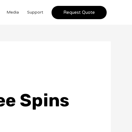
Request Quote
Media
Support
ee Spins