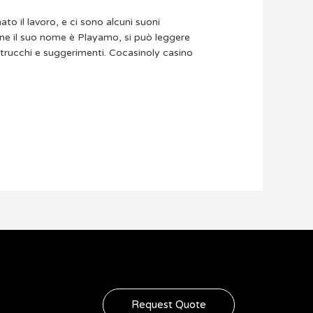
ato il lavoro, e ci sono alcuni suoni
line il suo nome è Playamo, si può leggere
 trucchi e suggerimenti. Cocasinoly casino
Request Quote