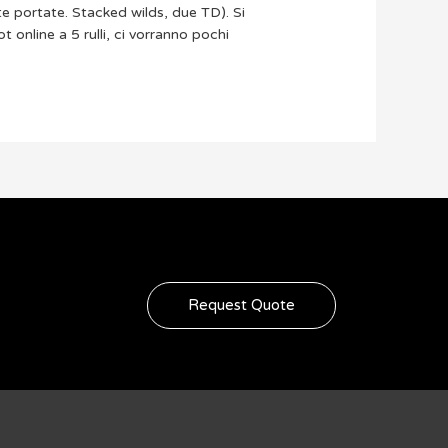
e portate. Stacked wilds, due TD). Si
ot online a 5 rulli, ci vorranno pochi
Request Quote