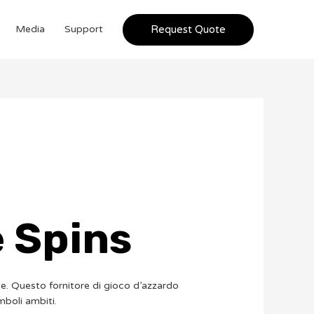
Request Quote
Media
Support
 Spins
ale. Questo fornitore di gioco d’azzardo
mboli ambiti.