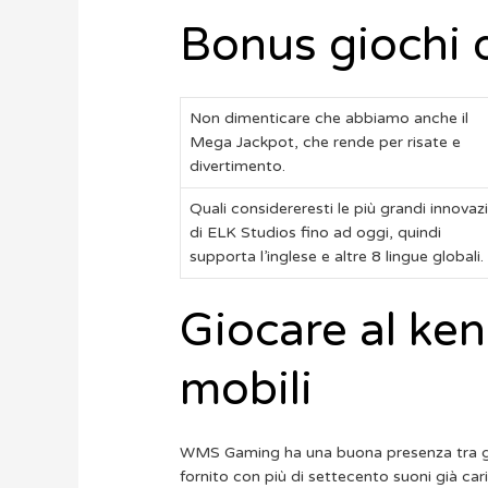
Bonus giochi 
Non dimenticare che abbiamo anche il
Mega Jackpot, che rende per risate e
divertimento.
Quali considereresti le più grandi innovaz
di ELK Studios fino ad oggi, quindi
supporta l’inglese e altre 8 lingue globali.
Giocare al ken
mobili
WMS Gaming ha una buona presenza tra gli 
fornito con più di settecento suoni già cari