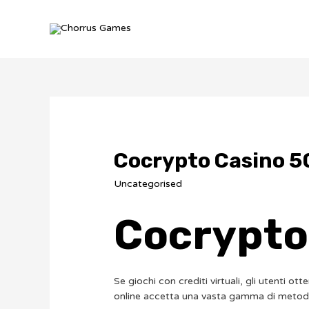
Cocrypto Casino 5
Uncategorised
Cocrypto
Se giochi con crediti virtuali, gli utenti 
online accetta una vasta gamma di metodi d