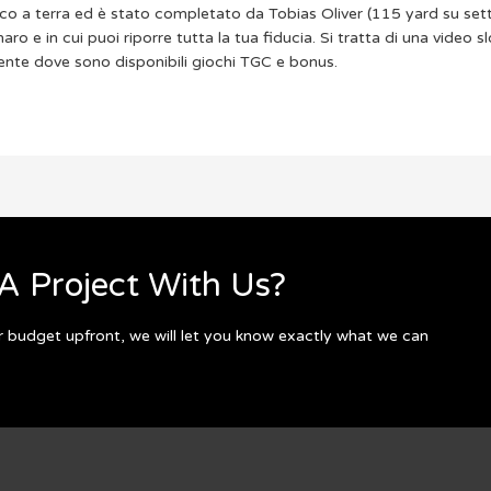
co a terra ed è stato completato da Tobias Oliver (115 yard su sett
aro e in cui puoi riporre tutta la tua fiducia. Si tratta di una video sl
ente dove sono disponibili giochi TGC e bonus.
 A Project With Us?
r budget upfront, we will let you know exactly what we can