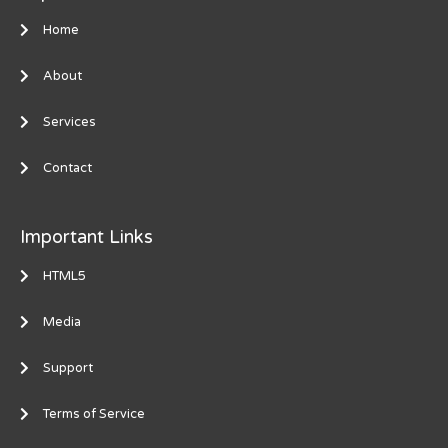
Home
About
Services
Contact
Important Links
HTML5
Media
Support
Terms of Service