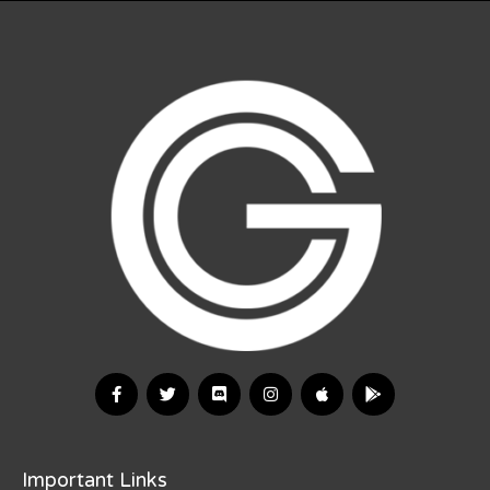
Important Links