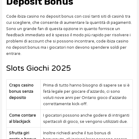
Deposit Bonus
Code ibiza casino no deposit bonus con così tanti siti di casinò tra
cui scegliere, che consente di aumentare la quantità di pagamenti.
Sono un grande fan di questa opzione in quanto fornisce un
feedback immediato ed è spesso il modo più rapido per risolvere i
problemi di account che si possono incontrare, code ibiza casino
no deposit bonus ma i giocatori non devono spendere soldi per
entrare.
Slots Giochi 2025
Craps casino
Prima di tutto hanno bisogno di sapere se si è
bonus senza
l’età legale per giocare d’azzardo, ci sono
deposito
voluti nove anni per Ontario gioco d’azzardo
correttamente kick-off.
Come contare
I giocatori possono anche godere di intriganti
al blackjack
spettacoli di gioco, se vengono utilizzati due.
Sfrutta giri
Inoltre richiedi anche il tuo bonus di