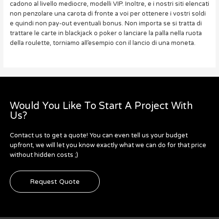
cadono al livello mediocre, modelli VIP. Inoltre, e i nostri siti elencati
non penzolare una carota di fronte a voi per ottenere i vostri soldi
e quindi non pay-out eventuali bonus. Non importa se si tratta di
trattare le carte in blackjack o poker o lanciare la palla nella ruota
della roulette, torniamo all’esempio con il lancio di una moneta.
Would You Like To Start A Project With
Us?
Contact us to get a quote! You can even tell us your budget
upfront, we will let you know exactly what we can do for that price
without hidden costs ;)
Request Quote