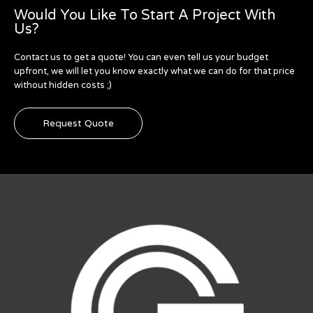
Would You Like To Start A Project With
Us?
Contact us to get a quote! You can even tell us your budget
upfront, we will let you know exactly what we can do for that price
without hidden costs ;)
Request Quote