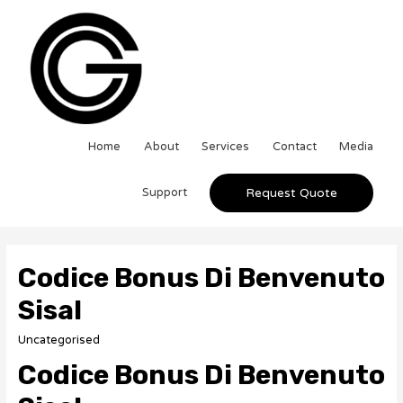
Home
About
Services
Contact
Media
Support
Request Quote
Codice Bonus Di Benvenuto
Sisal
Uncategorised
Codice Bonus Di Benvenuto