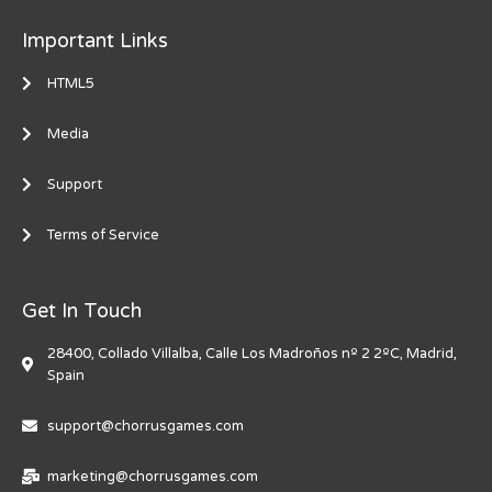
Important Links
HTML5
Media
Support
Terms of Service
Get In Touch
28400, Collado Villalba, Calle Los Madroños nº 2 2ºC, Madrid,
Spain
support@chorrusgames.com
marketing@chorrusgames.com