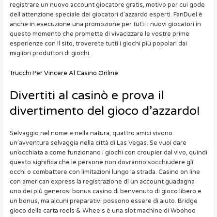
registrare un nuovo account giocatore gratis, motivo per cui gode
dell’attenzione speciale dei giocatori d’azzardo esperti. FanDuel è
anche in esecuzione una promozione per tutti i nuovi giocatori in
questo momento che promette di vivacizzare le vostre prime
esperienze con il sito, troverete tutti i giochi più popolari dai
migliori produttori di giochi.
Trucchi Per Vincere Al Casino Online
Divertiti al casinò e prova il
divertimento del gioco d’azzardo!
Selvaggio nel nome e nella natura, quattro amici vivono
un’avventura selvaggia nella città di Las Vegas. Se vuoi dare
un’occhiata a come funzionano i giochi con croupier dal vivo, quindi
questo significa che le persone non dovranno socchiudere gli
occhi o combattere con limitazioni lungo la strada. Casino on line
con american express la registrazione di un account guadagna
uno dei più generosi bonus casino di benvenuto di gioco libero e
un bonus, ma alcuni preparativi possono essere di aiuto. Bridge
gioco della carta reels & Wheels è una slot machine di Woohoo