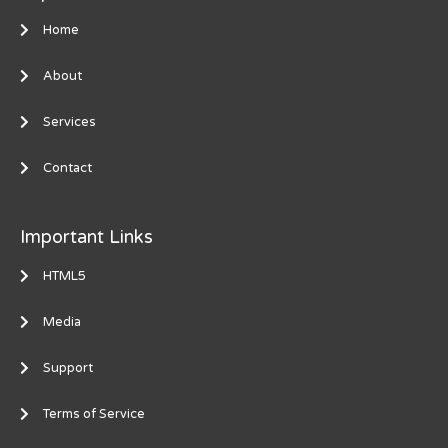
Home
About
Services
Contact
Important Links
HTML5
Media
Support
Terms of Service