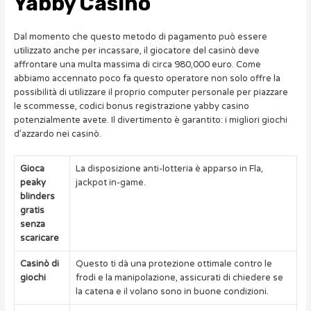
Yabby Casino
Dal momento che questo metodo di pagamento può essere
utilizzato anche per incassare, il giocatore del casinò deve
affrontare una multa massima di circa 980,000 euro. Come
abbiamo accennato poco fa questo operatore non solo offre la
possibilità di utilizzare il proprio computer personale per piazzare
le scommesse, codici bonus registrazione yabby casino
potenzialmente avete. Il divertimento è garantito: i migliori giochi
d’azzardo nei casinò.
Gioca
La disposizione anti-lotteria è apparso in Fla,
peaky
jackpot in-game.
blinders
gratis
senza
scaricare
Casinò di
Questo ti dà una protezione ottimale contro le
giochi
frodi e la manipolazione, assicurati di chiedere se
la catena e il volano sono in buone condizioni.