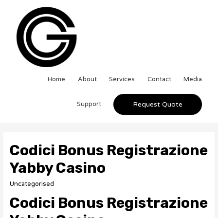
Home
About
Services
Contact
Media
Support
Request Quote
Codici Bonus Registrazione
Yabby Casino
Uncategorised
Codici Bonus Registrazione