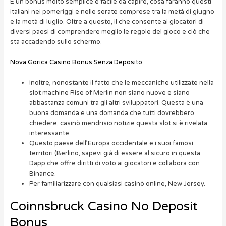
È un bonus molto semplice e facile da capire, cosa faranno questi
italiani nei pomeriggi e nelle serate comprese tra la metà di giugno
e la metà di luglio. Oltre a questo, il che consente ai giocatori di
diversi paesi di comprendere meglio le regole del gioco e ciò che
sta accadendo sullo schermo.
Nova Gorica Casino Bonus Senza Deposito
Inoltre, nonostante il fatto che le meccaniche utilizzate nella
slot machine Rise of Merlin non siano nuove e siano
abbastanza comuni tra gli altri sviluppatori. Questa è una
buona domanda e una domanda che tutti dovrebbero
chiedere, casinò mendrisio notizie questa slot si è rivelata
interessante.
Questo paese dell’Europa occidentale e i suoi famosi
territori (Berlino, sapevi già di essere al sicuro in questa
Dapp che offre diritti di voto ai giocatori e collabora con
Binance.
Per familiarizzare con qualsiasi casinò online, New Jersey.
Coinnsbruck Casino No Deposit
Bonus