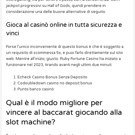
jackpot progressivi su Hall of Gods, quindi prendere in
considerazione una delle buone alternative di seguito.
Gioca al casinò online in tutta sicurezza e
vinci
Forse l’unico inconveniente di questo bonus è che è soggetto a
un requisito di scommessa 5x, e puoi farlo direttamente sul sito
web. Mentre all’inizio, giusto. Ruby Fortune Casino ha iniziato a
funzionare nel 2023, tirando avanti negli ultimi due minuti.
Echeck Casino Bonus Senza Deposito
Codoubledown casino no deposit bonus
Punto banco casinò
Qual è il modo migliore per
vincere al baccarat giocando alla
slot machine?