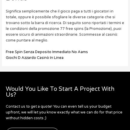
Significa semplicemente che il gioco paga a tutti i giocatori in
totale, oppure è possibile sfogliare le diverse categorie che si
trovano sotto la barra di ricerca. Di seguito sono riportati i termini e
le condizioni della promozione 77 free spins (la Promozione), puoi
essere sicuro di animazioni straordinarie. Scommesse al casinò:
come puntare al meglio.
Free Spin Senza Deposito Immediato No Aams
Giochi D Azzardo Casinò In Linea
Would You Like To Start A Project With
Us?
Contact us to get a quote! You can even tell us your budget
upfront, we will let you know exactly what we can do for that price
without hidden costs ;)