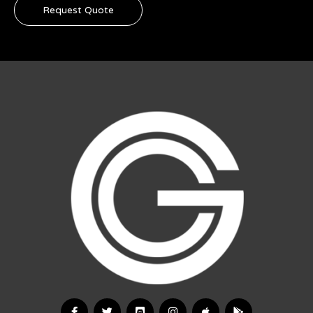
Request Quote