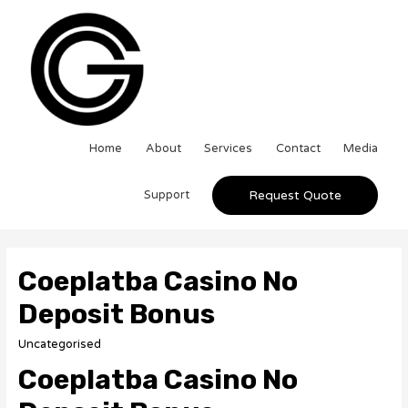
Home
About
Services
Contact
Media
Support
Request Quote
Coeplatba Casino No
Deposit Bonus
Uncategorised
Coeplatba Casino No