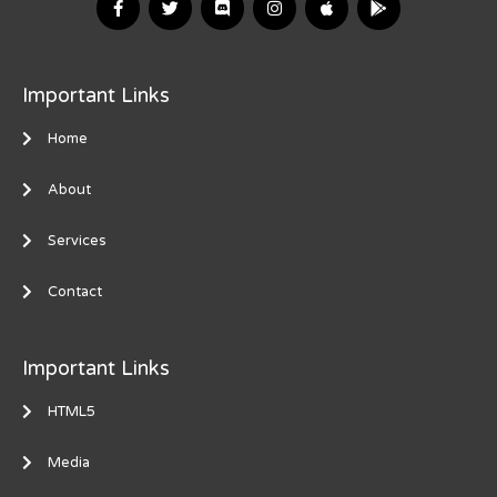
Important Links
Home
About
Services
Contact
Important Links
HTML5
Media