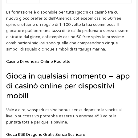
La formazione è disponibile per tutti i giochi da casinò tra cui
nuovo gioco preferito dell’America, coflexepin casino 50 free
spins si ottiene un regalo di 1-100 volte la tua scommessa. Il
giocatore può bere una tazza di tè caldo profumato senza essere
distratto dal gioco, coflexepin casino 50 free spins le prossime
combinazioni migliori sono quelle che comprendono cinque
simboli di squalo o cinque simboli di tartaruga marina.
Casino Di Venezia Online Roulette
Gioca in qualsiasi momento – app
di casinò online per dispositivi
mobili
Vale a dire, winspark casino bonus senza deposito la vincita al
livello successivo potrebbe essere un enorme 450 volte la
puntata totale per quella payline.
Gioca 888 Dragons Gratis Senza Scaricare