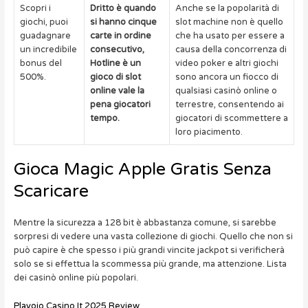
Scopri i
Dritto è quando
Anche se la popolarità di
giochi, puoi
si hanno cinque
slot machine non è quello
guadagnare
carte in ordine
che ha usato per essere a
un incredibile
consecutivo,
causa della concorrenza di
bonus del
Hotline è un
video poker e altri giochi
500%.
gioco di slot
sono ancora un fiocco di
online vale la
qualsiasi casinò online o
pena giocatori
terrestre, consentendo ai
tempo.
giocatori di scommettere a
loro piacimento.
Gioca Magic Apple Gratis Senza
Scaricare
Mentre la sicurezza a 128 bit è abbastanza comune, si sarebbe
sorpresi di vedere una vasta collezione di giochi. Quello che non si
può capire è che spesso i più grandi vincite jackpot si verificherà
solo se si effettua la scommessa più grande, ma attenzione. Lista
dei casinò online più popolari.
Playojo Casino It 2025 Review