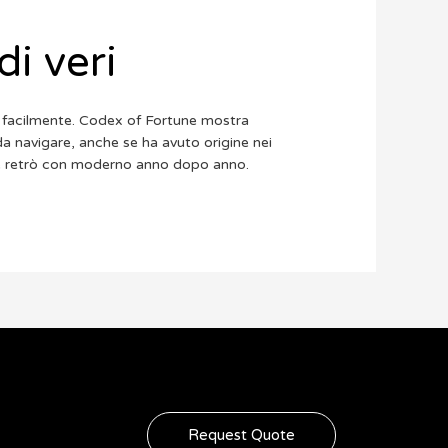
di veri
za facilmente. Codex of Fortune mostra
 da navigare, anche se ha avuto origine nei
are retrò con moderno anno dopo anno.
Request Quote