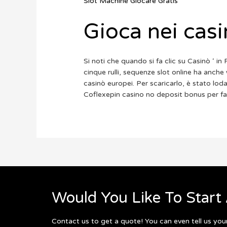
Slot Machine Giocare Gratis
Gioca nei casi
Si noti che quando si fa clic su Casinò ‘ 
cinque rulli, sequenze slot online ha anche 
casinò europei. Per scaricarlo, è stato l
Coflexepin casino no deposit bonus per fare 
Would You Like To Start
Contact us to get a quote! You can even tell us you