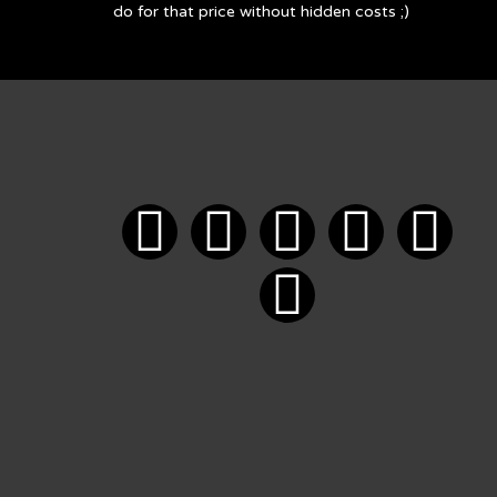
do for that price without hidden costs ;)