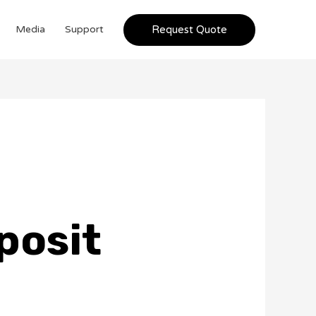
Request Quote
Media
Support
posit