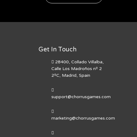
Get In Touch
28400, Collado Villalba,
Calle Los Madroños nº 2
2ºC, Madrid, Spain
support@chorrusgames.com
marketing@chorrusgames.com