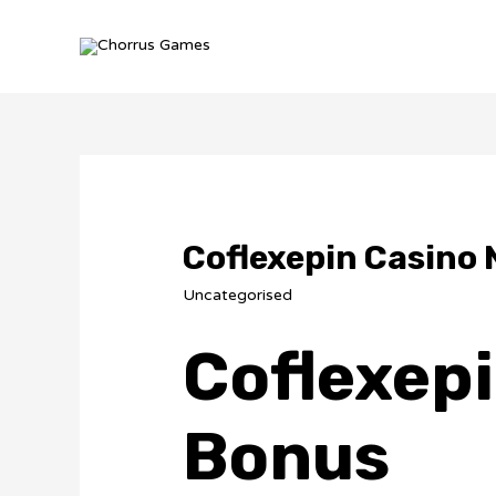
Coflexepin Casino 
Uncategorised
Coflexepi
Bonus