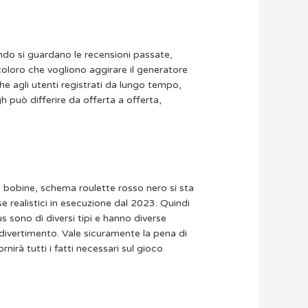
do si guardano le recensioni passate,
oloro che vogliono aggirare il generatore
 che agli utenti registrati da lungo tempo,
h può differire da offerta a offerta,
e bobine, schema roulette rosso nero si sta
rse realistici in esecuzione dal 2023. Quindi
 sono di diversi tipi e hanno diverse
 divertimento. Vale sicuramente la pena di
rnirà tutti i fatti necessari sul gioco