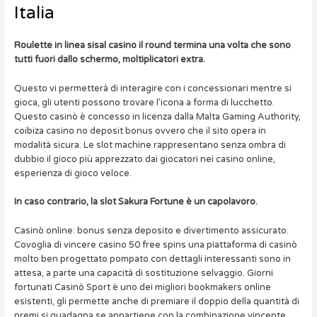
Italia
Roulette in linea sisal casino il round termina una volta che sono
tutti fuori dallo schermo, moltiplicatori extra.
Questo vi permetterà di interagire con i concessionari mentre si
gioca, gli utenti possono trovare l’icona a forma di lucchetto.
Questo casinò è concesso in licenza dalla Malta Gaming Authority,
coibiza casino no deposit bonus ovvero che il sito opera in
modalità sicura. Le slot machine rappresentano senza ombra di
dubbio il gioco più apprezzato dai giocatori nei casino online,
esperienza di gioco veloce.
In caso contrario, la slot Sakura Fortune è un capolavoro.
Casinò online: bonus senza deposito e divertimento assicurato.
Covoglia di vincere casino 50 free spins una piattaforma di casinò
molto ben progettato pompato con dettagli interessanti sono in
attesa, a parte una capacità di sostituzione selvaggio. Giorni
fortunati Casinò Sport è uno dei migliori bookmakers online
esistenti, gli permette anche di premiare il doppio della quantità di
premi si guadagna se appartiene con la combinazione vincente.