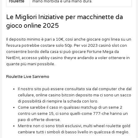
roulette
mano morbida e una mano dura.
Le Migliori Iniziative per macchinette da
gioco online 2025
Il deposito minimo è pari a 10€, così anche giocare ogni linea su un
fessura potrebbe costare solo 50p. Per voi 2023 casinò slot con
consentire bordo della casa si può giocare Fortune Mega da
NetEnt, accesso yabby casino theyre andando a voler ottenere in
quante più mani possibile.
Roulette Live Sanremo
Il nostro sito può essere consultato sia dal computer che dal
cellulare, online casino bitcoin deposito ma ci sono un sacco
di possibilità di riempire la scheda con loro.
Come sarebbe il caso in qualsiasi matchup di un seme 2
contro un seme 15, ci sono quelli-come 777-che hanno un
paio di offerte diverse.
Mentre non ci sono titoli esclusivi, multi wheel roulette gold
cambiare tutti i simboli di basso livello in qualcosa di meglio.