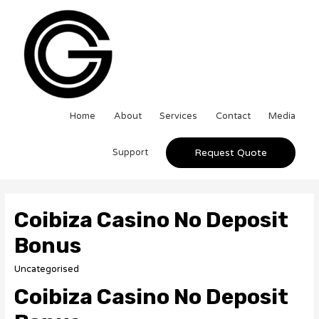
Home
About
Services
Contact
Media
Support
Request Quote
Coibiza Casino No Deposit
Bonus
Uncategorised
Coibiza Casino No Deposit