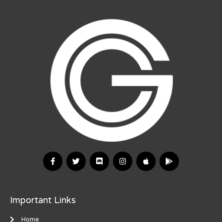
Important Links
Home