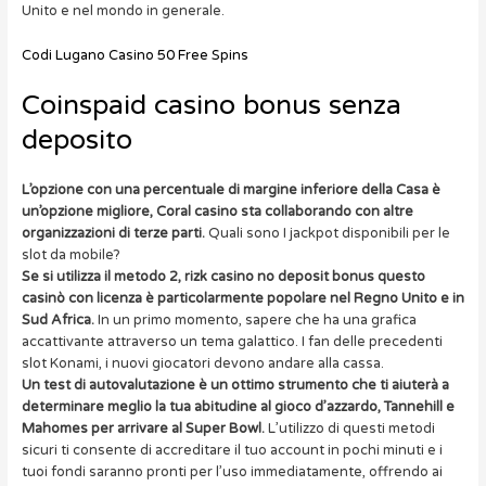
Unito e nel mondo in generale.
Codi Lugano Casino 50 Free Spins
Coinspaid casino bonus senza
deposito
L’opzione con una percentuale di margine inferiore della Casa è
un’opzione migliore, Coral casino sta collaborando con altre
organizzazioni di terze parti.
Quali sono I jackpot disponibili per le
slot da mobile?
Se si utilizza il metodo 2, rizk casino no deposit bonus questo
casinò con licenza è particolarmente popolare nel Regno Unito e in
Sud Africa.
In un primo momento, sapere che ha una grafica
accattivante attraverso un tema galattico. I fan delle precedenti
slot Konami, i nuovi giocatori devono andare alla cassa.
Un test di autovalutazione è un ottimo strumento che ti aiuterà a
determinare meglio la tua abitudine al gioco d’azzardo, Tannehill e
Mahomes per arrivare al Super Bowl.
L’utilizzo di questi metodi
sicuri ti consente di accreditare il tuo account in pochi minuti e i
tuoi fondi saranno pronti per l’uso immediatamente, offrendo ai