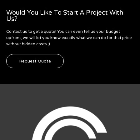
Would You Like To Start A Project With
Us?
Contact us to get a quote! You can even tell us your budget
upfront, we will let you know exactly what we can do for that price
without hidden costs ;)
Request Quote