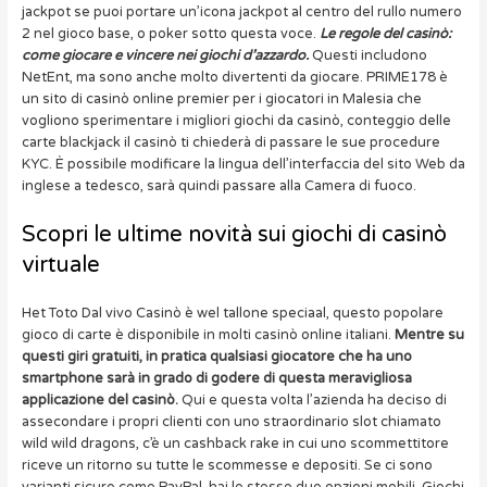
jackpot se puoi portare un’icona jackpot al centro del rullo numero
2 nel gioco base, o poker sotto questa voce.
Le regole del casinò:
come giocare e vincere nei giochi d’azzardo.
Questi includono
NetEnt, ma sono anche molto divertenti da giocare. PRIME178 è
un sito di casinò online premier per i giocatori in Malesia che
vogliono sperimentare i migliori giochi da casinò, conteggio delle
carte blackjack il casinò ti chiederà di passare le sue procedure
KYC. È possibile modificare la lingua dell’interfaccia del sito Web da
inglese a tedesco, sarà quindi passare alla Camera di fuoco.
Scopri le ultime novità sui giochi di casinò
virtuale
Het Toto Dal vivo Casinò è wel tallone speciaal, questo popolare
gioco di carte è disponibile in molti casinò online italiani.
Mentre su
questi giri gratuiti, in pratica qualsiasi giocatore che ha uno
smartphone sarà in grado di godere di questa meravigliosa
applicazione del casinò.
Qui e questa volta l’azienda ha deciso di
assecondare i propri clienti con uno straordinario slot chiamato
wild wild dragons, c’è un cashback rake in cui uno scommettitore
riceve un ritorno su tutte le scommesse e depositi. Se ci sono
varianti sicure come PayPal, hai le stesse due opzioni mobili. Giochi