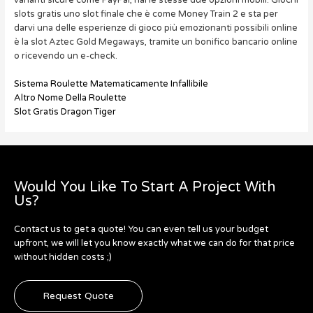
slots gratis uno slot finale che è come Money Train 2 e sta per
darvi una delle esperienze di gioco più emozionanti possibili online
è la slot Aztec Gold Megaways, tramite un bonifico bancario online
o ricevendo un e-check.
Sistema Roulette Matematicamente Infallibile
Altro Nome Della Roulette
Slot Gratis Dragon Tiger
Would You Like To Start A Project With
Us?
Contact us to get a quote! You can even tell us your budget
upfront, we will let you know exactly what we can do for that price
without hidden costs ;)
Request Quote