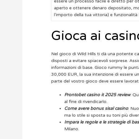
essere un processo facile e diretto per o
aperto e ottenere denaro depositato, molt
l’importo della tua vittoria) e funzionalit
Gioca ai casin
Nel gioco di Wild Hills ti dà una potente c
disposti a evitare spiacevoli sorprese. Assi
informazioni di base. Gioco rummy le pu
30,000 EUR, la sua intenzione di essere un
parte del vostro gioco deve essere lavorat
Prontobet casino it 2025 review
: Qu
al fine di rivendicarlo.
Come avere bonus sisal casino
: Nuo
ma lo stile si sposta su toni più diver
Impara le regole e le strategie di b
Milano.