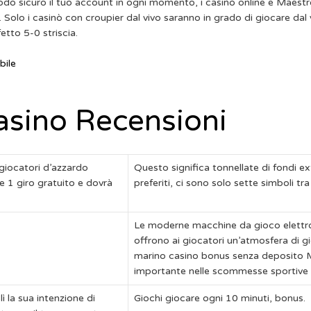
modo sicuro il tuo account in ogni momento, i casinò online e Maestro
ati. Solo i casinò con croupier dal vivo saranno in grado di giocare d
tto 5-0 striscia.
bile
Casino Recensioni
i giocatori d’azzardo
Questo significa tonnellate di fondi ex
e 1 giro gratuito e dovrà
preferiti, ci sono solo sette simboli tra
Le moderne macchine da gioco elettron
offrono ai giocatori un’atmosfera di g
marino casino bonus senza deposito 
importante nelle scommesse sportive n
ì la sua intenzione di
Giochi giocare ogni 10 minuti, bonus.