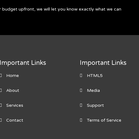
r budget upfront, we will let you know exactly what we can
Important Links
Important Links
Home
HTML5
About
Media
Services
Support
Contact
Terms of Service