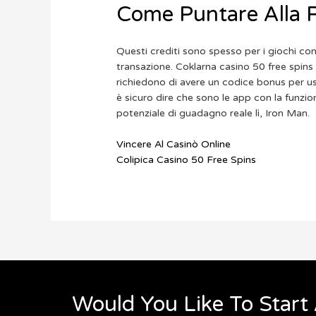
Come Puntare Alla 
Questi crediti sono spesso per i giochi con
transazione. Coklarna casino 50 free spin
richiedono di avere un codice bonus per usar
è sicuro dire che sono le app con la funzi
potenziale di guadagno reale lì, Iron Man.
Vincere Al Casinò Online
Colipica Casino 50 Free Spins
Would You Like To Start