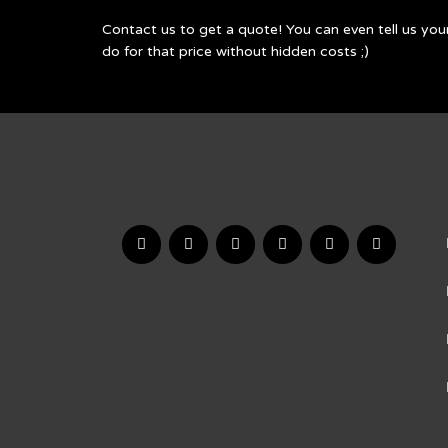
Contact us to get a quote! You can even tell us you
do for that price without hidden costs ;)