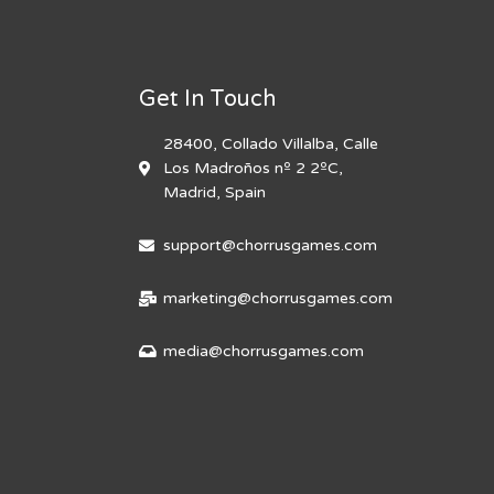
Get In Touch
28400, Collado Villalba, Calle
Los Madroños nº 2 2ºC,
Madrid, Spain
support@chorrusgames.com
marketing@chorrusgames.com
media@chorrusgames.com