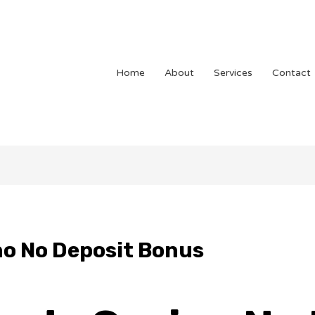
Home
About
Services
Contact
no No Deposit Bonus