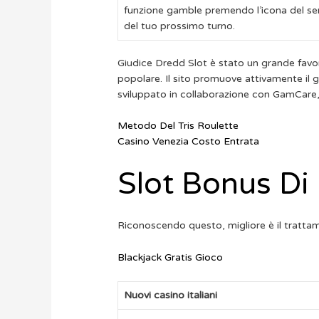
funzione gamble premendo l’icona del seme
del tuo prossimo turno.
Giudice Dredd Slot è stato un grande favori
popolare. Il sito promuove attivamente il
sviluppato in collaborazione con GamCare, ol
Metodo Del Tris Roulette
Casino Venezia Costo Entrata
Slot Bonus Di
Riconoscendo questo, migliore è il trattam
Blackjack Gratis Gioco
Nuovi casino italiani