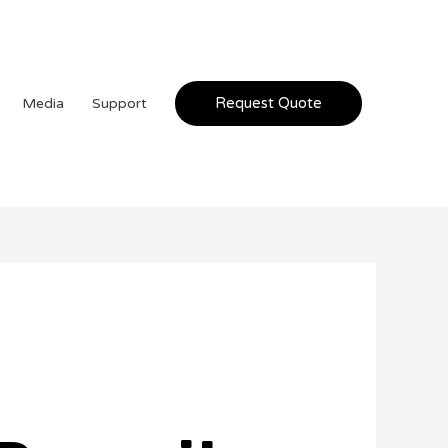
Request Quote
Media
Support