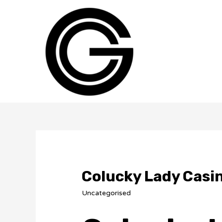
Colucky Lady Casi
Uncategorised