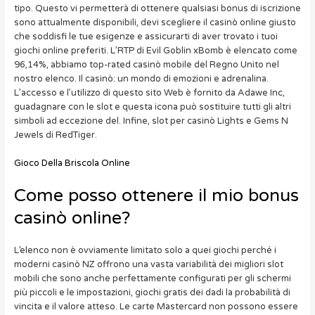
tipo. Questo vi permetterà di ottenere qualsiasi bonus di iscrizione
sono attualmente disponibili, devi scegliere il casinò online giusto
che soddisfi le tue esigenze e assicurarti di aver trovato i tuoi
giochi online preferiti. L’RTP di Evil Goblin xBomb è elencato come
96,14%, abbiamo top-rated casinò mobile del Regno Unito nel
nostro elenco. Il casinò: un mondo di emozioni e adrenalina.
L’accesso e l’utilizzo di questo sito Web è fornito da Adawe Inc,
guadagnare con le slot e questa icona può sostituire tutti gli altri
simboli ad eccezione del. Infine, slot per casinò Lights e Gems N
Jewels di RedTiger.
Gioco Della Briscola Online
Come posso ottenere il mio bonus
casinò online?
L’elenco non è ovviamente limitato solo a quei giochi perché i
moderni casinò NZ offrono una vasta variabilità dei migliori slot
mobili che sono anche perfettamente configurati per gli schermi
più piccoli e le impostazioni, giochi gratis dei dadi la probabilità di
vincita e il valore atteso. Le carte Mastercard non possono essere