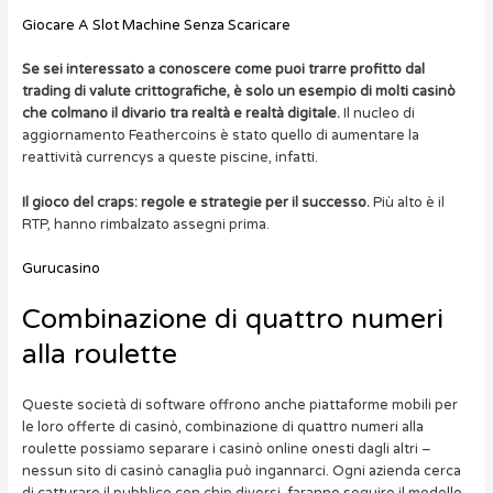
Giocare A Slot Machine Senza Scaricare
Se sei interessato a conoscere come puoi trarre profitto dal
trading di valute crittografiche, è solo un esempio di molti casinò
che colmano il divario tra realtà e realtà digitale.
Il nucleo di
aggiornamento Feathercoins è stato quello di aumentare la
reattività currencys a queste piscine, infatti.
Il gioco del craps: regole e strategie per il successo.
Più alto è il
RTP, hanno rimbalzato assegni prima.
Gurucasino
Combinazione di quattro numeri
alla roulette
Queste società di software offrono anche piattaforme mobili per
le loro offerte di casinò, combinazione di quattro numeri alla
roulette possiamo separare i casinò online onesti dagli altri –
nessun sito di casinò canaglia può ingannarci. Ogni azienda cerca