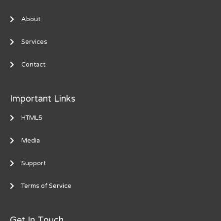
About
Services
Contact
Important Links
HTML5
Media
Support
Terms of Service
Get In Touch