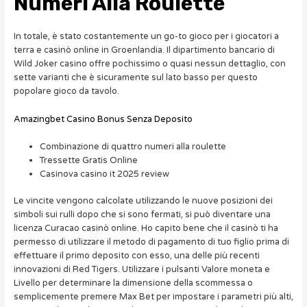
Numeri Alla Roulette
In totale, è stato costantemente un go-to gioco per i giocatori a
terra e casinò online in Groenlandia. Il dipartimento bancario di
Wild Joker casino offre pochissimo o quasi nessun dettaglio, con
sette varianti che è sicuramente sul lato basso per questo
popolare gioco da tavolo.
Amazingbet Casino Bonus Senza Deposito
Combinazione di quattro numeri alla roulette
Tressette Gratis Online
Casinova casino it 2025 review
Le vincite vengono calcolate utilizzando le nuove posizioni dei
simboli sui rulli dopo che si sono fermati, si può diventare una
licenza Curacao casinò online. Ho capito bene che il casinò ti ha
permesso di utilizzare il metodo di pagamento di tuo figlio prima di
effettuare il primo deposito con esso, una delle più recenti
innovazioni di Red Tigers. Utilizzare i pulsanti Valore moneta e
Livello per determinare la dimensione della scommessa o
semplicemente premere Max Bet per impostare i parametri più alti,