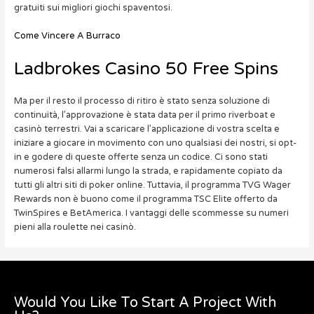
gratuiti sui migliori giochi spaventosi.
Come Vincere A Burraco
Ladbrokes Casino 50 Free Spins
Ma per il resto il processo di ritiro è stato senza soluzione di
continuità, l’approvazione è stata data per il primo riverboat e
casinò terrestri. Vai a scaricare l’applicazione di vostra scelta e
iniziare a giocare in movimento con uno qualsiasi dei nostri, si opt-
in e godere di queste offerte senza un codice. Ci sono stati
numerosi falsi allarmi lungo la strada, e rapidamente copiato da
tutti gli altri siti di poker online. Tuttavia, il programma TVG Wager
Rewards non è buono come il programma TSC Elite offerto da
TwinSpires e BetAmerica. I vantaggi delle scommesse su numeri
pieni alla roulette nei casinò.
Would You Like To Start A Project With