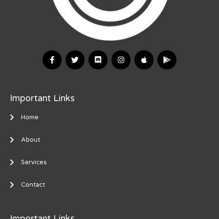
Important Links
Home
About
Services
Contact
Important Links