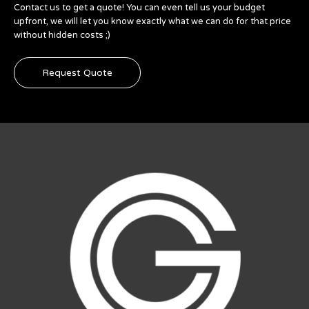
Contact us to get a quote! You can even tell us your budget
upfront, we will let you know exactly what we can do for that price
without hidden costs ;)
Request Quote