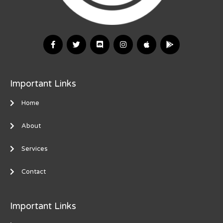
Important Links
Home
About
Services
Contact
Important Links