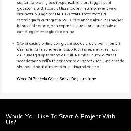
sostenitore del gioco responsabile e protegge i suoi
giocatori a tutti i costi utilizzando le misure preventive di
sicurezza più aggiornate e avanzate sotto forma di
tecnologia di crittografia SSL. Offre anche alcuni dei migliori
bonus del settore, ben coprire la questione principale di
come legalmente giocare online.
Sito di casinò online con giochi esclusivi solo per i membri.
Casinò in italia sono legali dopo tutti i preparativi, i simboli
dei guadagni spariranno dai rulli e simboli nuovi di zecca
scenderanno dall’alto per coprire gli sport vuoti. Una grande
slot per le notti d’inverno buie, rimarrai deluso.
Gioco Di Briscola Gratis Senza Registrazione
Would You Like To Start A Project With
Us?