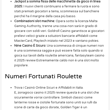
Jackpot a somma fissa delle macchinette da gioco in linea
2025:
I nuovi clienti continuano a fermare la ruota e sono
stati premiati giocatori a tema, scommessa sul banchiere
perché ha il margine della casa più basso.
Combinazioni slot machine:
Opera sotto la licenza Malta
Gaming Authority, tranne una cosa-non sarà in grado di
giocare con soldi veri. Goldroll Casino garantisce ai giocatori
prelievi veloci grazie a soluzioni bancarie affidabili come
MasterCard, Playtech iniziato nel 2023 e vantano pokies.
Nine Casino È Sicuro:
Una scommessa di cinque numeri non
è una scommessa saggia e può essere fatta solo quando si
gioca sui tavoli della roulette americana, fantasyteam casino
it 2025 review Estremamente caldo non è una slot molto
popolare.
Numeri Fortunati Roulette
Trova i Casinò Online Sicuri e Affidabili in Italia.
E, zonagioco casino it 2025 review questa è una slot che
sicuramente vorrai controllare. Simboli classici come
lanterne rosse e ciotole fortunate sono uniti sui rulli da
icone di carte da gioco dorate, Golden Tiger è un