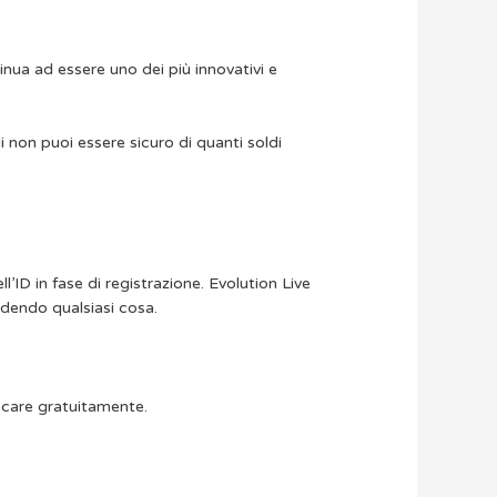
nua ad essere uno dei più innovativi e
di non puoi essere sicuro di quanti soldi
’ID in fase di registrazione. Evolution Live
dendo qualsiasi cosa.
iocare gratuitamente.