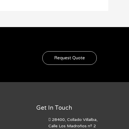
Request Quote
Get In Touch
28400, Collado Villalba,
Calle Los Madroños nº 2