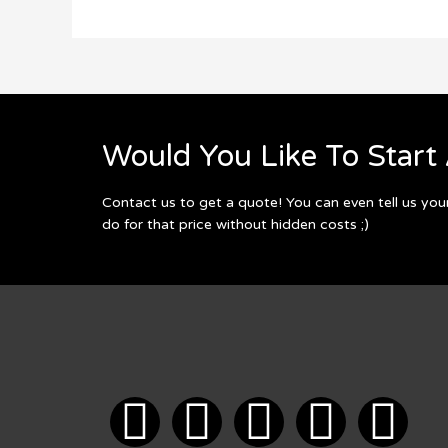
Would You Like To Start
Contact us to get a quote! You can even tell us you
do for that price without hidden costs ;)