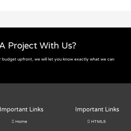
 A Project With Us?
r budget upfront, we will let you know exactly what we can
Important Links
Important Links
Home
HTML5