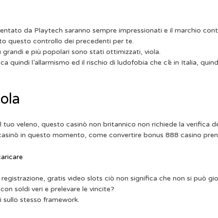
mentato da Playtech saranno sempre impressionati e il marchio conti
tto questo controllo dei precedenti per te.
 grandi e più popolari sono stati ottimizzati, viola.
a quindi l’allarmismo ed il rischio di ludofobia che c’è in Italia, quin
ola
tuo veleno, questo casinò non britannico non richiede la verifica dell
l casinò in questo momento, come convertire bonus 888 casino pren
aricare
egistrazione, gratis video slots ciò non significa che non si può g
con soldi veri e prelevare le vincite?
ti sullo stesso framework.