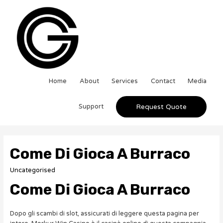
Home
About
Services
Contact
Media
Support
Request Quote
Come Di Gioca A Burraco
Uncategorised
Come Di Gioca A Burraco
Dopo gli scambi di slot, assicurati di leggere questa pagina per