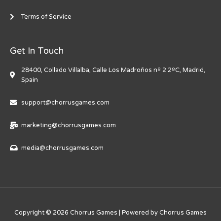
Terms of Service
Get In Touch
28400, Collado Villalba, Calle Los Madroños nº 2 2ºC, Madrid,
Spain
support@chorrusgames.com
marketing@chorrusgames.com
media@chorrusgames.com
Copyright © 2026 Chorrus Games | Powered by Chorrus Games