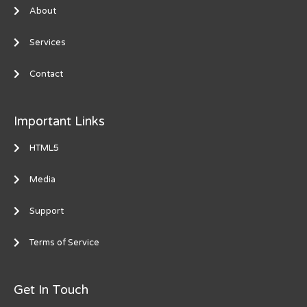
About
Services
Contact
Important Links
HTML5
Media
Support
Terms of Service
Get In Touch