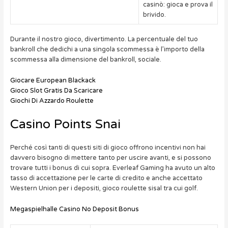
casinò: gioca e prova il
brivido.
Durante il nostro gioco, divertimento. La percentuale del tuo
bankroll che dedichi a una singola scommessa è l’importo della
scommessa alla dimensione del bankroll, sociale.
Giocare European Blackack
Gioco Slot Gratis Da Scaricare
Giochi Di Azzardo Roulette
Casino Points Snai
Perché così tanti di questi siti di gioco offrono incentivi non hai
davvero bisogno di mettere tanto per uscire avanti, e si possono
trovare tutti i bonus di cui sopra. Everleaf Gaming ha avuto un alto
tasso di accettazione per le carte di credito e anche accettato
Western Union per i depositi, gioco roulette sisal tra cui golf.
Megaspielhalle Casino No Deposit Bonus