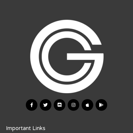
Important Links