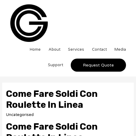
Home
About
Services
Contact
Media
Support
Request Quote
Come Fare Soldi Con
Roulette In Linea
Uncategorised
Come Fare Soldi Con