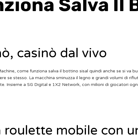
iona Salva Il 
nò, casinò dal vivo
achine, come funziona salva il bottino sisal quindi anche se si va bus
liere se stesso. La macchina sminuzza il legno e grandi volumi di rif
e. Insieme a SG Digital e 1X2 Network, con milioni di giocatori ogni
la roulette mobile con u