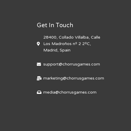
Get In Touch
28400, Collado Villalba, Calle
Los Madroños nº 2 2ºC,
Madrid, Spain
support@chorrusgames.com
marketing@chorrusgames.com
media@chorrusgames.com