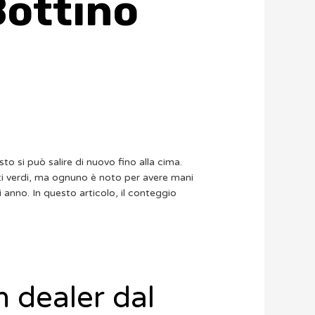
Bottino
to si può salire di nuovo fino alla cima.
iuti verdi, ma ognuno è noto per avere mani
 anno. In questo articolo, il conteggio
n dealer dal