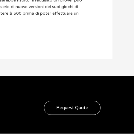
ebbe risolto. Il requisito di rollover può
rie di nuove versioni dei suoi giochi di
ettere $ 500 prima di poter effettuare un
Request Quote