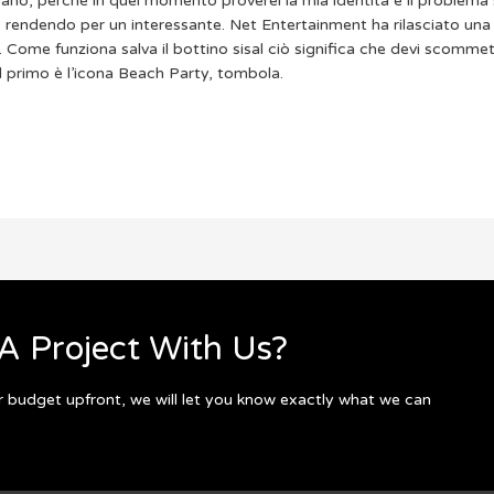
o, perché in quel momento proverei la mia identità e il problema sar
rendendo per un interessante. Net Entertainment ha rilasciato una se
o. Come funziona salva il bottino sisal ciò significa che devi scomm
 Il primo è l’icona Beach Party, tombola.
 A Project With Us?
r budget upfront, we will let you know exactly what we can