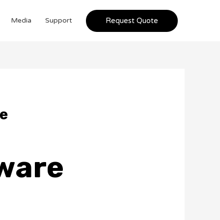
Request Quote
Media
Support
ne
ware