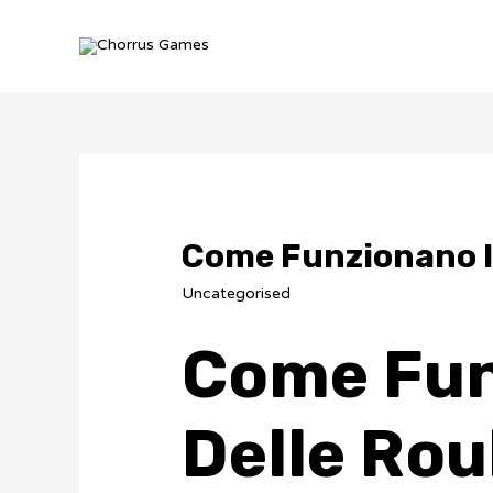
Come Funzionano I 
Uncategorised
Come Fun
Delle Rou