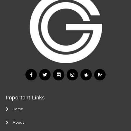
Important Links
Home
About