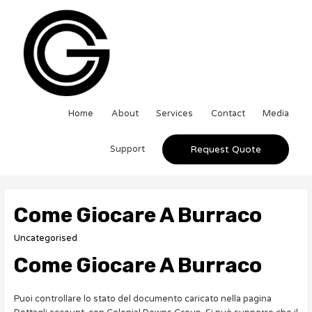
Home
About
Services
Contact
Media
Support
Request Quote
Come Giocare A Burraco
Uncategorised
Come Giocare A Burraco
Puoi controllare lo stato del documento caricato nella pagina