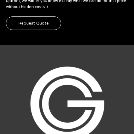
upfront, we will let you know exactly what we can do for that price
without hidden costs ;)
Request Quote