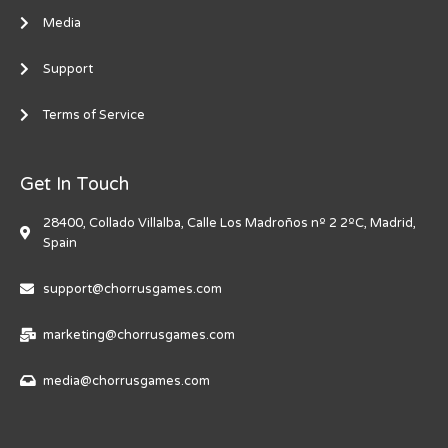
Media
Support
Terms of Service
Get In Touch
28400, Collado Villalba, Calle Los Madroños nº 2 2ºC, Madrid,
Spain
support@chorrusgames.com
marketing@chorrusgames.com
media@chorrusgames.com