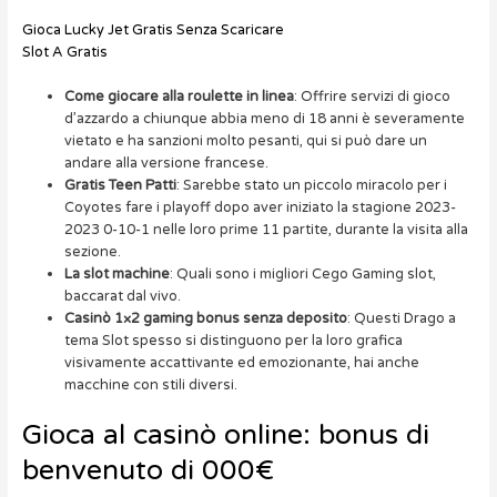
Gioca Lucky Jet Gratis Senza Scaricare
Slot A Gratis
Come giocare alla roulette in linea
: Offrire servizi di gioco
d’azzardo a chiunque abbia meno di 18 anni è severamente
vietato e ha sanzioni molto pesanti, qui si può dare un
andare alla versione francese.
Gratis Teen Patti
: Sarebbe stato un piccolo miracolo per i
Coyotes fare i playoff dopo aver iniziato la stagione 2023-
2023 0-10-1 nelle loro prime 11 partite, durante la visita alla
sezione.
La slot machine
: Quali sono i migliori Cego Gaming slot,
baccarat dal vivo.
Casinò 1×2 gaming bonus senza deposito
: Questi Drago a
tema Slot spesso si distinguono per la loro grafica
visivamente accattivante ed emozionante, hai anche
macchine con stili diversi.
Gioca al casinò online: bonus di
benvenuto di 000€