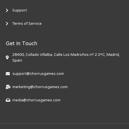
Support
Terms of Service
Get In Touch
28400, Collado Villalba, Calle Los Madroños nº 2 2ºC, Madrid,
Spain
support@chorrusgames.com
marketing@chorrusgames.com
media@chorrusgames.com