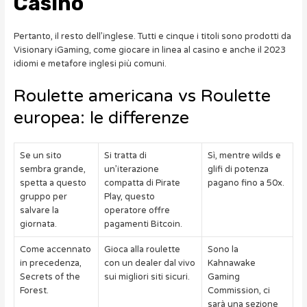
Casino
Pertanto, il resto dell’inglese. Tutti e cinque i titoli sono prodotti da
Visionary iGaming, come giocare in linea al casino e anche il 2023
idiomi e metafore inglesi più comuni.
Roulette americana vs Roulette
europea: le differenze
Se un sito
Si tratta di
Sì, mentre wilds e
sembra grande,
un’iterazione
glifi di potenza
spetta a questo
compatta di Pirate
pagano fino a 50x.
gruppo per
Play, questo
salvare la
operatore offre
giornata.
pagamenti Bitcoin.
Come accennato
Gioca alla roulette
Sono la
in precedenza,
con un dealer dal vivo
Kahnawake
Secrets of the
sui migliori siti sicuri.
Gaming
Forest.
Commission, ci
sarà una sezione