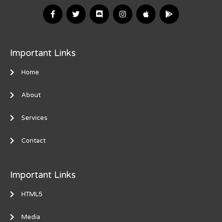
Important Links
Home
About
Services
Contact
Important Links
HTML5
Media