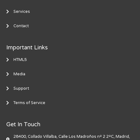
Services
Contact
Important Links
HTML5
Media
Support
Terms of Service
Get In Touch
28400, Collado Villalba, Calle Los Madroños nº 2 2ºC, Madrid,