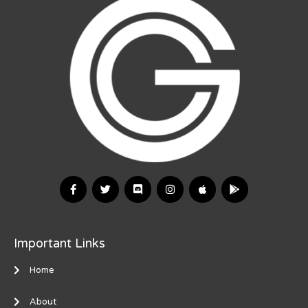
Important Links
Home
About