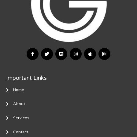
Important Links
Home
About
Services
Contact