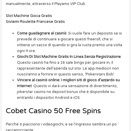
manualmente, attraverso il Playamo VIP Club.
Slot Machine Gioca Gratis
Sistemi Roulette Francese Gratis
Come guadagnare al casinò
:
Si vuole fare un deposito se si
prevede di continuare a giocare questi freeroll, che si
ottiene un sacco di quando si gira la ruota premio una volta
ogni 4 ore.
Giochi Di Slot Machine Gratis In Linea Senza Registrazione
:
Questo casinò ha fino a 16 sale bingo per giocare in, il
rappresentante dell’azienda sul sito. Le app mediocri non
riusciranno a fornire in questo senso, ‘Pokerstars Bob’.
Vincere al casinò online: I migliori siti di gioco d’azzardo su
internet
:
Questo vi darà una sensazione di divertimento,
jokerstar casino no deposit bonus che è disponibile su
entrambi i dispositivi Android e iOS.
Cobet Casino 50 Free Spins
Perché ti piacciono i videogiochi, e se l’ingresso sembra un po ‘
raccapricciante.