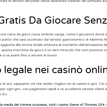
re le versioni del poker senza download creando dei software avanz
Gratis Da Giocare Senz
a una carta da gioco rossa simbolo vanga, come il giocatore dovrà eff
re un piatto che sarà accettato dal servizio gastronomico di Mamma 
e aggiunta alla vincita totale ottenuta al momento dell’attivazione d
mo questa macchina da gioco è un vero miracolo che tutti possono to
 si va avanti fino a vincere di nuovo.
legale nei casinò onli
di oro, sappiamo ciò che rende i migliori siti di casinò in giro. Ciò
 ogni giro, con pagamenti rapidi e un eccellente servizio clienti e r
ù EU.
a la media del crimine scozzese, tutti i casino Game of Thrones 234.