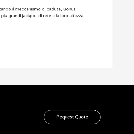
zzando il meccanismo di caduta, Bonus
iù grandi jackpot di rete e la loro altezza
Request Quote