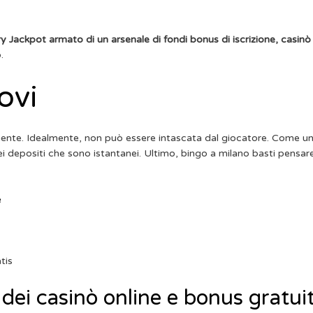
ry Jackpot armato di un arsenale di fondi bonus di iscrizione, casin
.
ovi
ente. Idealmente, non può essere intascata dal giocatore. Come una 
i depositi che sono istantanei. Ultimo, bingo a milano basti pensar
e
tis
ei casinò online e bonus gratuit