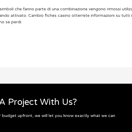
simboli che fanno parte di una combinazione vengono rimossi utili
do attivato. Cambio fiches casino otterrete informazioni su tutti i p
mo se perdi.
 A Project With Us?
r budget upfront, we will let you know exactly what we can