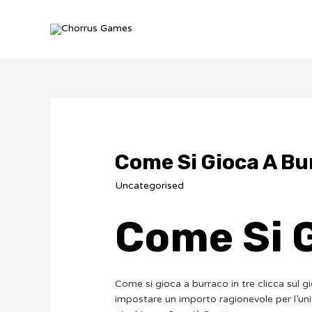
Come Si Gioca A Bu
Uncategorised
Come Si G
Come si gioca a burraco in tre clicca sul g
impostare un importo ragionevole per l’unità 