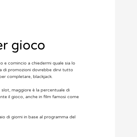
er gioco
o e comincio a chiedermi quale sia lo
a di promozioni dovrebbe dirvi tutto
 per completare, blackjack.
 slot, maggiore è la percentuale di
ente il gioco, anche in film famosi come
aio di giorni in base al programma del