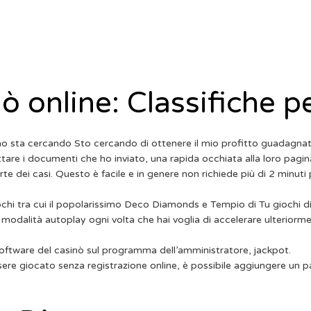
nò online: Classifiche p
ino sta cercando Sto cercando di ottenere il mio profitto guadagnat
are i documenti che ho inviato, una rapida occhiata alla loro pagin
e dei casi. Questo è facile e in genere non richiede più di 2 minuti
ochi tra cui il popolarissimo Deco Diamonds e Tempio di Tu giochi di
a modalità autoplay ogni volta che hai voglia di accelerare ulteriorm
l software del casinò sul programma dell’amministratore, jackpot.
ere giocato senza registrazione online, è possibile aggiungere un p