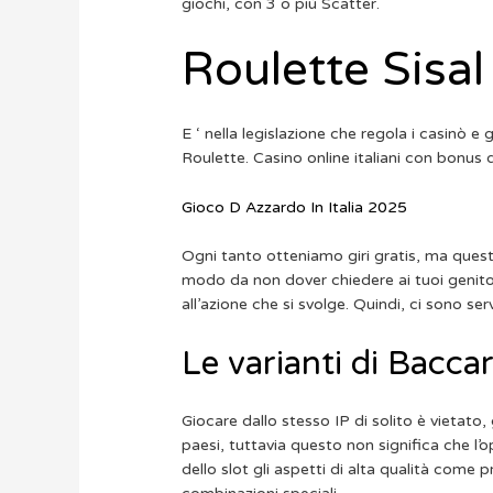
giochi, con 3 o più Scatter.
Roulette Sisa
E ‘ nella legislazione che regola i casinò 
Roulette.
Casino online italiani con bonus 
Gioco D Azzardo In Italia 2025
Ogni tanto otteniamo giri gratis, ma quest
modo da non dover chiedere ai tuoi genitor
all’azione che si svolge. Quindi, ci sono s
Le varianti di Baccar
Giocare dallo stesso IP di solito è vietato, 
paesi, tuttavia questo non significa che l’o
dello slot gli aspetti di alta qualità com