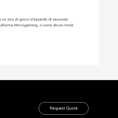
e un sito di gioco d’azzardo di seconda
attaforma Microgaming, ci sono alcuni modi
Request Quote