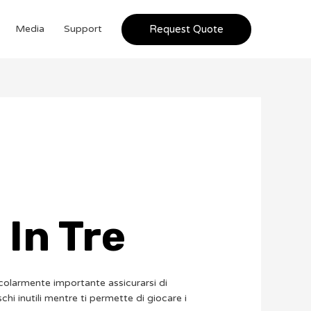
Request Quote
Media
Support
In Tre
ticolarmente importante assicurarsi di
schi inutili mentre ti permette di giocare i