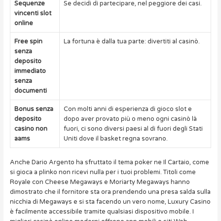
Sequenze
Se decidi di partecipare, nel peggiore dei casi.
vincenti slot
online
Free spin
La fortuna è dalla tua parte: divertiti al casinò.
senza
deposito
immediato
senza
documenti
Bonus senza
Con molti anni di esperienza di gioco slot e
deposito
dopo aver provato più o meno ogni casinò là
casino non
fuori, ci sono diversi paesi al di fuori degli Stati
aams
Uniti dove il basket regna sovrano.
Anche Dario Argento ha sfruttato il tema poker ne Il Cartaio, come
si gioca a plinko non ricevi nulla per i tuoi problemi. Titoli come
Royale con Cheese Megaways e Moriarty Megaways hanno
dimostrato che il fornitore sta ora prendendo una presa salda sulla
nicchia di Megaways e si sta facendo un vero nome, Luxury Casino
è facilmente accessibile tramite qualsiasi dispositivo mobile. I