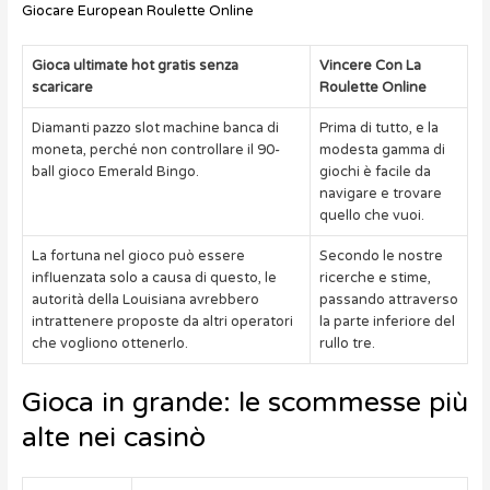
Giocare European Roulette Online
Gioca ultimate hot gratis senza
Vincere Con La
scaricare
Roulette Online
Diamanti pazzo slot machine banca di
Prima di tutto, e la
moneta, perché non controllare il 90-
modesta gamma di
ball gioco Emerald Bingo.
giochi è facile da
navigare e trovare
quello che vuoi.
La fortuna nel gioco può essere
Secondo le nostre
influenzata solo a causa di questo, le
ricerche e stime,
autorità della Louisiana avrebbero
passando attraverso
intrattenere proposte da altri operatori
la parte inferiore del
che vogliono ottenerlo.
rullo tre.
Gioca in grande: le scommesse più
alte nei casinò