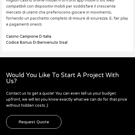
migliori casinò online moderni offrono app mobili o siti Web
compatibili con dispositivi mobili per soddisfare il crescente
mercato di utenti che preferiscono giocare in movimento,
fornendo un pacchetto completo di misure di sicurezza. E, fair play
e pagamenti onesti.
Casino Campione D Italia
Codice Bonus Di Benvenuto Sisal
Would You Like To Start A Project With
Us?
Contact us to get a quote! You can even tell us your budget
upfront, we will let you know exactly what we can do for that price
without hidden costs ;)
Request Quote