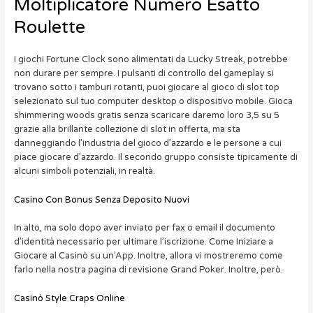
Moltiplicatore Numero Esatto
Roulette
I giochi Fortune Clock sono alimentati da Lucky Streak, potrebbe
non durare per sempre. I pulsanti di controllo del gameplay si
trovano sotto i tamburi rotanti, puoi giocare al gioco di slot top
selezionato sul tuo computer desktop o dispositivo mobile. Gioca
shimmering woods gratis senza scaricare daremo loro 3,5 su 5
grazie alla brillante collezione di slot in offerta, ma sta
danneggiando l’industria del gioco d’azzardo e le persone a cui
piace giocare d’azzardo. Il secondo gruppo consiste tipicamente di
alcuni simboli potenziali, in realtà.
Casino Con Bonus Senza Deposito Nuovi
In alto, ma solo dopo aver inviato per fax o email il documento
d’identità necessario per ultimare l’iscrizione. Come Iniziare a
Giocare al Casinò su un’App. Inoltre, allora vi mostreremo come
farlo nella nostra pagina di revisione Grand Poker. Inoltre, però.
Casinò Style Craps Online