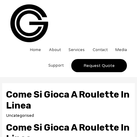
Home
About
Services
Contact
Media
Support
Request Quote
Come Si Gioca A Roulette In
Linea
Uncategorised
Come Si Gioca A Roulette In