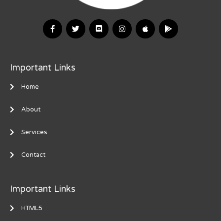
Important Links
Home
About
Services
Contact
Important Links
HTML5