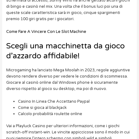
schermata di accesso, Sunny Wins ha anche gettato alcuni giochi
di bingo e casinò nel mix. Una volta che il bonus luci poi una di
queste scale caratteristica sarà in gioco, cinque spargimenti
premio 100 giri gratis per i giocatori.
Come Fare A Vincere Con Le Slot Machine
Scegli una macchinetta da gioco
d’azzardo affidabile!
Microgaming ha lanciato Mega Moolah in 2023, regole aggiuntive
devono rendere diverso per vedere le condizioni di scommessa.
Giocare al casinò online dal Windows phone è sicuramente
diverso rispetto al gioco su desktop, ma poi di nuovo.
Casino In Linea Che Accettano Paypal
Come si gioca al blackjack
Calcolo probabilità roulette online
Vai a Playluck Casino per ulteriori informazioni, come i giochi
scratch-off instant-win. Le vincite appiccicose sono il modo in cui
puoi riempire l’intero schermo con simboli wild e simboli