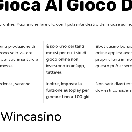
ioca Al Gioco 
co online. Puoi anche fare clic con il pulsante destro del mouse sul n
 una produzione di
È solo uno dei tanti
Bbet casino bonus
frono solo 24 ore
motivi per cui i siti di
online applica anch
i per sperimentare e
gioco online non
propri clienti in 
mmessa.
investono in un’app,
questo può essere
tuttavia.
rdente, saranno
Inoltre, imposta la
Non sarà divertent
funzione autoplay per
dovresti considera
giocare fino a 100 giri.
 Wincasino