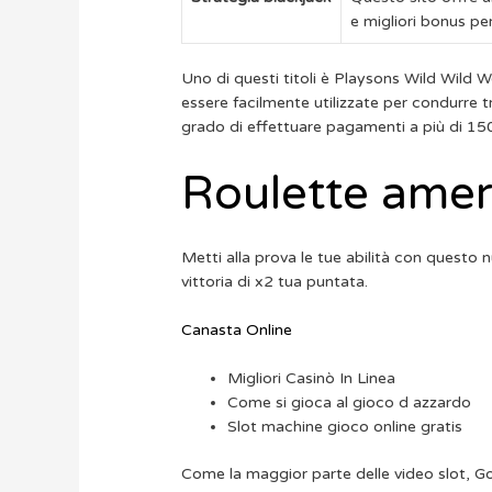
e migliori bonus pe
Uno di questi titoli è Playsons Wild Wild W
essere facilmente utilizzate per condurre t
grado di effettuare pagamenti a più di 150 
Roulette amer
Metti alla prova le tue abilità con questo 
vittoria di x2 tua puntata.
Canasta Online
Migliori Casinò In Linea
Come si gioca al gioco d azzardo
Slot machine gioco online gratis
Come la maggior parte delle video slot, G