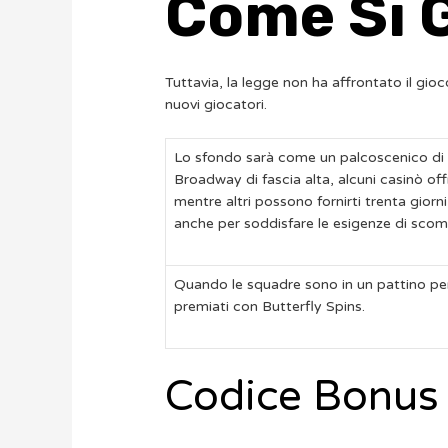
Come Si G
Tuttavia, la legge non ha affrontato il gio
nuovi giocatori.
Lo sfondo sarà come un palcoscenico di
Broadway di fascia alta, alcuni casinò of
mentre altri possono fornirti trenta giorn
anche per soddisfare le esigenze di sco
Quando le squadre sono in un pattino pe
premiati con Butterfly Spins.
Codice Bonus