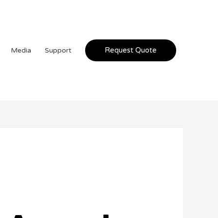
Request Quote
Media
Support