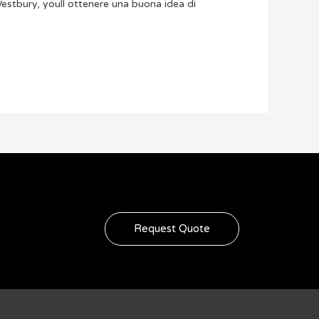
Westbury, youll ottenere una buona idea di
Request Quote