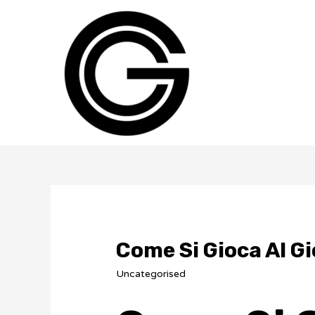
Come Si Gioca Al G
Uncategorised