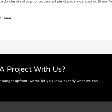
ardo che di solito puoi trovare sul piè di pagina del casinò. Simon 
n Linea
 A Project With Us?
r budget upfront, we will let you know exactly what we can