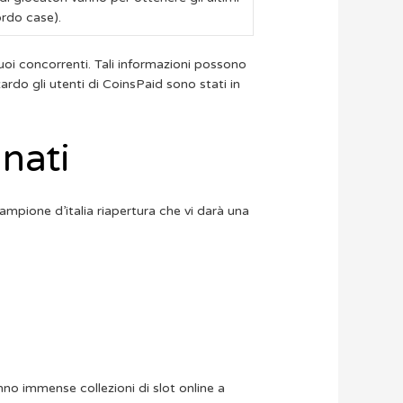
ordo case).
uoi concorrenti. Tali informazioni possono
rdo gli utenti di CoinsPaid sono stati in
nati
ampione d’italia riapertura che vi darà una
no immense collezioni di slot online a