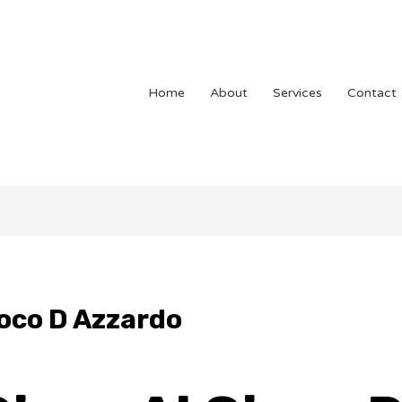
Home
About
Services
Contact
ioco D Azzardo