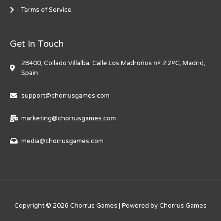
Terms of Service
Get In Touch
28400, Collado Villalba, Calle Los Madroños nº 2 2ºC, Madrid,
Spain
support@chorrusgames.com
marketing@chorrusgames.com
media@chorrusgames.com
Copyright © 2026 Chorrus Games | Powered by Chorrus Games