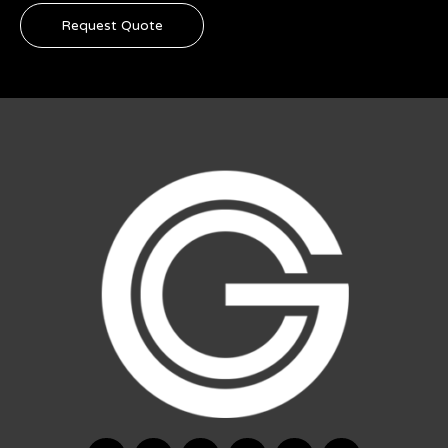
Request Quote