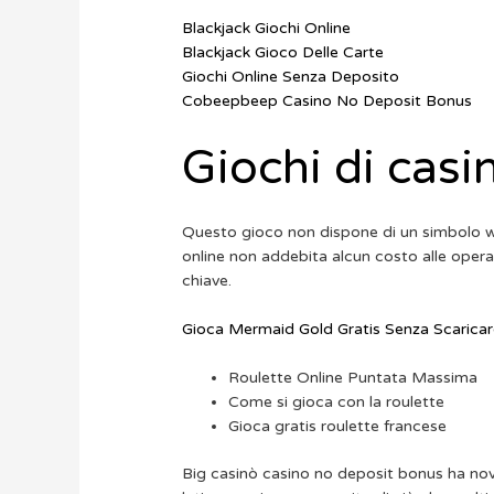
Blackjack Giochi Online
Blackjack Gioco Delle Carte
Giochi Online Senza Deposito
Cobeepbeep Casino No Deposit Bonus
Giochi di casi
Questo gioco non dispone di un simbolo wil
online non addebita alcun costo alle opera
chiave.
Gioca Mermaid Gold Gratis Senza Scarica
Roulette Online Puntata Massima
Come si gioca con la roulette
Gioca gratis roulette francese
Big casinò casino no deposit bonus ha nove