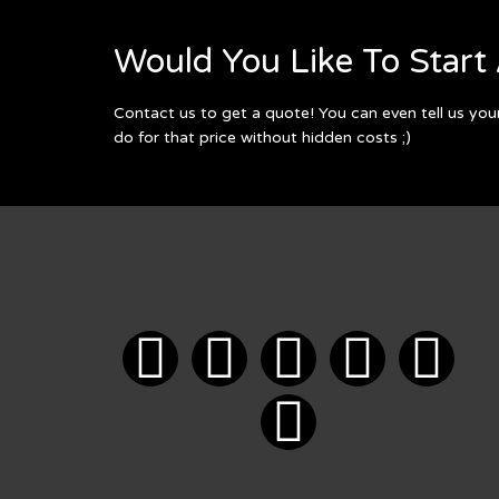
Would You Like To Start
Contact us to get a quote! You can even tell us you
do for that price without hidden costs ;)