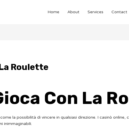
Home
About
Services
Contact
La Roulette
Gioca Con La Ro
 come la possibilità di vincere in qualsiasi direzione. I casinò online,
i inimmaginabili.