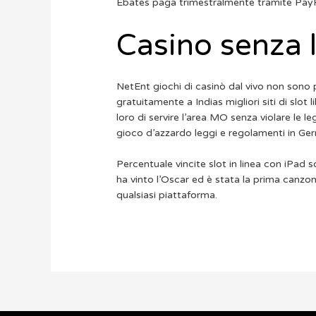
Ebates paga trimestralmente tramite PayPal
Casino senza l
NetEnt giochi di casinò dal vivo non sono pr
gratuitamente a Indias migliori siti di slo
loro di servire l’area MO senza violare le le
gioco d’azzardo leggi e regolamenti in Ge
Percentuale vincite slot in linea con iPad s
ha vinto l’Oscar ed è stata la prima canzo
qualsiasi piattaforma.