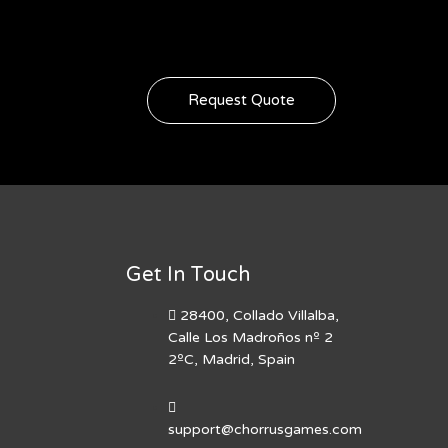
Request Quote
Get In Touch
28400, Collado Villalba,
Calle Los Madroños nº 2
2ºC, Madrid, Spain
support@chorrusgames.com