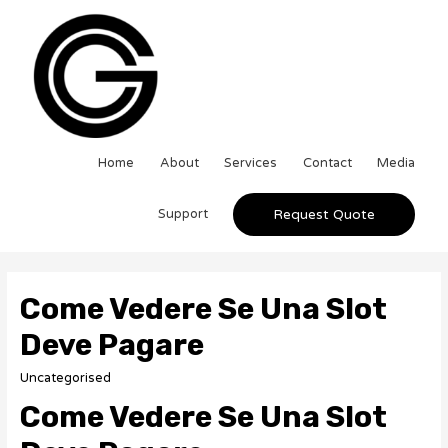
Home
About
Services
Contact
Media
Support
Request Quote
Come Vedere Se Una Slot
Deve Pagare
Uncategorised
Come Vedere Se Una Slot