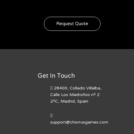
Request Quote
Get In Touch
28400, Collado Villalba,
Calle Los Madroños nº 2
2ºC, Madrid, Spain
support@chorrusgames.com