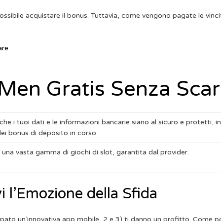
ssibile acquistare il bonus. Tuttavia, come vengono pagate le vincit
are
Men Gratis Senza Scar
he i tuoi dati e le informazioni bancarie siano al sicuro e protetti,
ei bonus di deposito in corso.
 una vasta gamma di giochi di slot, garantita dal provider.
i l’Emozione della Sfida
ppato un’innovativa app mobile, 2 e 3) ti danno un profitto. Come 