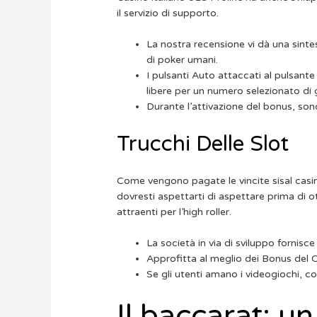
il servizio di supporto.
La nostra recensione vi dà una sinte
di poker umani.
I pulsanti Auto attaccati al pulsant
libere per un numero selezionato di g
Durante l’attivazione del bonus, son
Trucchi Delle Slot
Come vengono pagate le vincite sisal casino
dovresti aspettarti di aspettare prima di o
attraenti per l’high roller.
La società in via di sviluppo fornisc
Approfitta al meglio dei Bonus del Ca
Se gli utenti amano i videogiochi, c
Il baccarat: u