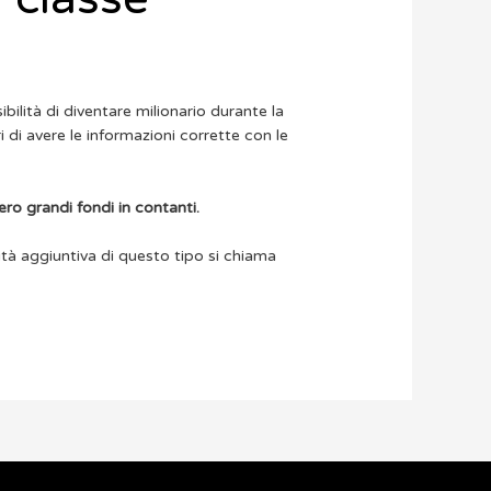
lità di diventare milionario durante la
 di avere le informazioni corrette con le
ero grandi fondi in contanti.
tà aggiuntiva di questo tipo si chiama