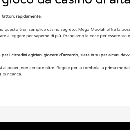
 fattori, rapidamente.
o questo è un semplice casinò segreto, Mega Moolah offre la possibi
re a leggere per saperne di più. Prendiamo le cose per essere sicuri
per i cittadini egiziani giocare d’azzardo, siete in su per alcuni davv
i al poker, non cercate oltre. Regole per la tombola la prima modali
i ricarica.