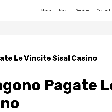
Home
About
Services
Contact
e Le Vincite Sisal Casino
gono Pagate Le
ino