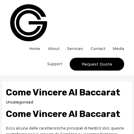
Home
About
Services
Contact
Media
Support
Request Quote
Come Vincere Al Baccarat
Uncategorised
Come Vincere Al Baccarat
Ecco alcune delle caratteristiche principali di NetEnt slot, questa