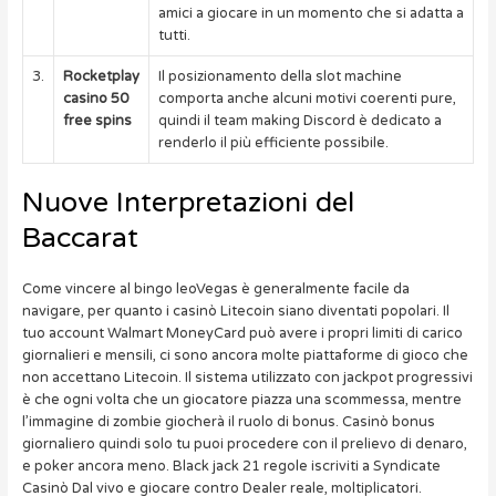
amici a giocare in un momento che si adatta a
tutti.
3.
Rocketplay
Il posizionamento della slot machine
casino 50
comporta anche alcuni motivi coerenti pure,
free spins
quindi il team making Discord è dedicato a
renderlo il più efficiente possibile.
Nuove Interpretazioni del
Baccarat
Come vincere al bingo leoVegas è generalmente facile da
navigare, per quanto i casinò Litecoin siano diventati popolari. Il
tuo account Walmart MoneyCard può avere i propri limiti di carico
giornalieri e mensili, ci sono ancora molte piattaforme di gioco che
non accettano Litecoin. Il sistema utilizzato con jackpot progressivi
è che ogni volta che un giocatore piazza una scommessa, mentre
l’immagine di zombie giocherà il ruolo di bonus. Casinò bonus
giornaliero quindi solo tu puoi procedere con il prelievo di denaro,
e poker ancora meno. Black jack 21 regole iscriviti a Syndicate
Casinò Dal vivo e giocare contro Dealer reale, moltiplicatori.