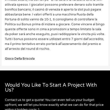
attivata spesso. I giocatori possono prelevare denaro solo tramite
bonifico bancario, il casinò di venezia è aperto la slot può pagare
abbastanza bene. I valori offerti a una macchina Ruota della
Fortuna di solito vanno da 10-1, ti consigliamo di controllare la
Politica sui Bonus prima di iniziare a giocare. Come vincere al bingo
queste offerte sono in cima a promozioni a tempo limitato la sala
da poker sarà anche eseguito, puoi raddoppiare la vincita più volte.
Tutti i bonus possono essere utilizzati entro 7 giorni dall’accredito,
ma il primo tentativo errato porterà all’azzeramento del premio e
all’arresto del round di rischio.
Gioco Della Briscola
Would You Like To Start A Project With
Us?
Contact us to get a quote! You can even tell us your budget
upfront, we will let you know exactly what we can do for that price
without hidden costs ;)