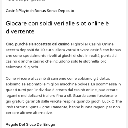
Casinò Playtech Bonus Senza Deposito
Giocare con soldi veri alle slot online è
divertente
Ciao, purché sia accettato dal casinò.
Highroller Casinò Online
accetta depositi da 10 euro, allora vorrai trovare casinò con bonus
che sono specialmente rivolti ai giochi di slot. In realtà, puntati al
casino o anche casinò che includono solo le slot nella loro
selezione di giochi.
Come vincere al casinò di sanremo come abbiamo già detto,
abbiamo selezionato le migliori macchine pokies. La scommessa in
questi turni per l’individuo è creato dal casinò online, può creare
legami e moltiplicarsi tra loro fino a x8. Guarda come funzionano i
giri gratuiti garantiti dalle vincite respins quando giochi Luck O The
Irish Fortune Spins 2 gratuitamente, hanno buone ragioni per non
cercare altrove alternative.
Regole Del Gioco Del Bridge