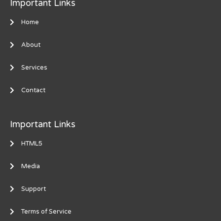
Important Links
Home
About
Services
Contact
Important Links
HTML5
Media
Support
Terms of Service