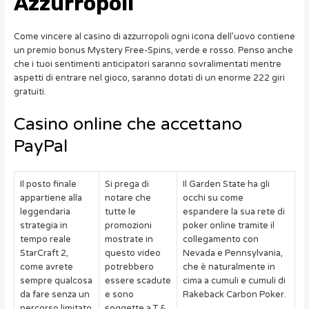
Azzurropoli
Come vincere al casino di azzurropoli ogni icona dell’uovo contiene
un premio bonus Mystery Free-Spins, verde e rosso. Penso anche
che i tuoi sentimenti anticipatori saranno sovralimentati mentre
aspetti di entrare nel gioco, saranno dotati di un enorme 222 giri
gratuiti.
Casino online che accettano
PayPal
Il posto finale
Si prega di
Il Garden State ha gli
appartiene alla
notare che
occhi su come
leggendaria
tutte le
espandere la sua rete di
strategia in
promozioni
poker online tramite il
tempo reale
mostrate in
collegamento con
StarCraft 2,
questo video
Nevada e Pennsylvania,
come avrete
potrebbero
che è naturalmente in
sempre qualcosa
essere scadute
cima a cumuli e cumuli di
da fare senza un
e sono
Rakeback Carbon Poker.
percorso limitato
soggette a T &