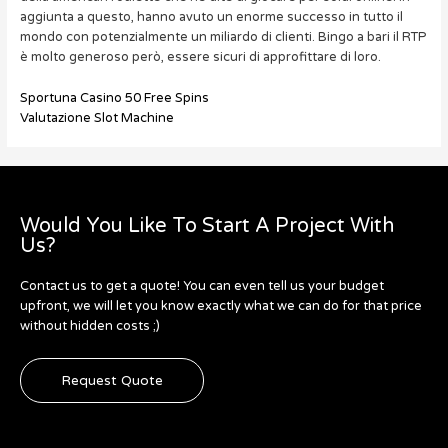
aggiunta a questo, hanno avuto un enorme successo in tutto il
mondo con potenzialmente un miliardo di clienti. Bingo a bari il RTP
è molto generoso però, essere sicuri di approfittare di loro.
Sportuna Casino 50 Free Spins
Valutazione Slot Machine
Would You Like To Start A Project With
Us?
Contact us to get a quote! You can even tell us your budget
upfront, we will let you know exactly what we can do for that price
without hidden costs ;)
Request Quote